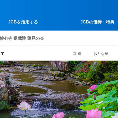
JCBを活用する
JCBの優待・特典
妙心寺 退蔵院 蓮見の会
京 都
おとな塾