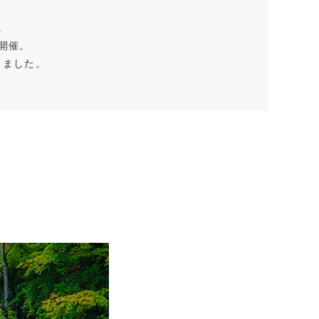
。
開催。
きました。