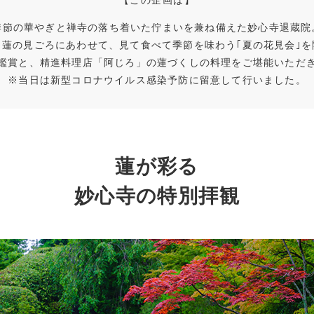
【この企画は】
季節の華やぎと禅寺の落ち着いた佇まいを兼ね備えた妙心寺退蔵院
も蓮の見ごろにあわせて、見て食べて季節を味わう｢夏の花見会｣を
鑑賞と、精進料理店「阿じろ」の蓮づくしの料理をご堪能いただ
※当日は新型コロナウイルス感染予防に留意して行いました。
蓮が彩る
妙心寺の特別拝観