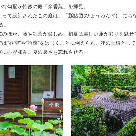
かな勾配が特徴の庭「余香苑」を拝見。
よって設計されたこの庭は、「瓢鮎図(ひょうねんず)」にち
る。
桜のほか、藤や紅葉が楽しめ、初夏は美しい蓮が彩りを魅せ
は“欲望”や“誘惑”をはじくことに例えられ、花の王様とし
ぎに心が和み、夏の暑さを忘れさせる。