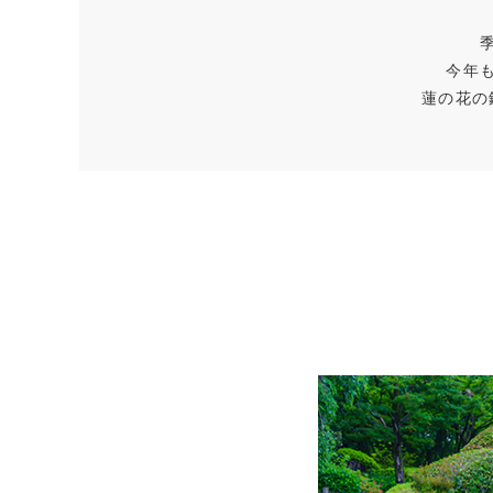
今年
蓮の花の