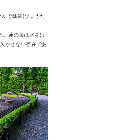
なんで瓢箪(ひょうた
る。蓮の葉は水をは
て欠かせない存在であ