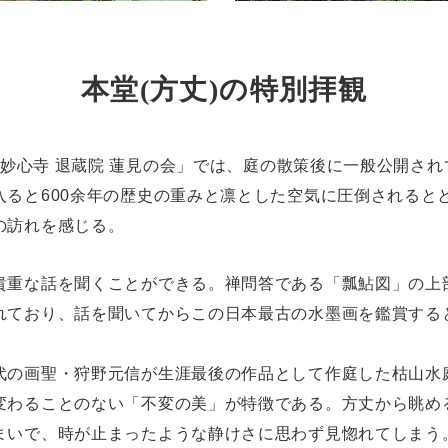
本堂(方丈)の特別拝観
 「妙心寺 退蔵院 蓮見の会」では、庭の散策後に一般公開さ
入ると600余年の歴史の重みと凛とした空気に圧倒されると
の訪れを感じる。
貴重な話を聞くことができる。禅問答である「瓢鮎図」の上部
れており、話を聞いてからこの日本最古の水墨画を鑑賞する
代の画聖・狩野元信が生涯最後の作品として作庭した枯山水
変わることのない「不変の美」が特徴である。方丈から眺め
まいで、時が止まったような静けさに思わず見惚れてしまう