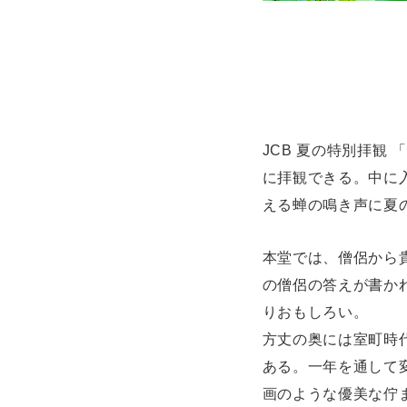
JCB 夏の特別拝観
に拝観できる。中に
える蝉の鳴き声に夏
本堂では、僧侶から
の僧侶の答えが書か
りおもしろい。
方丈の奥には室町時
ある。一年を通して
画のような優美な佇