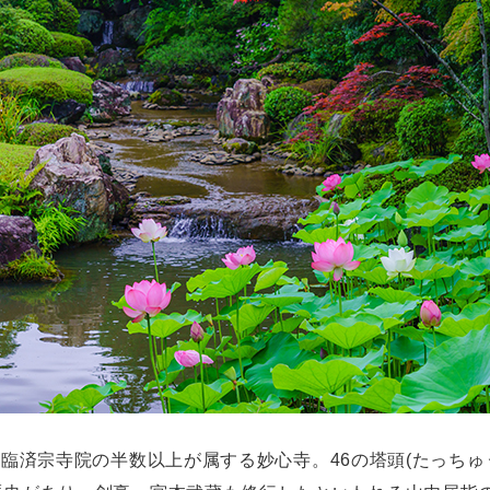
0の臨済宗寺院の半数以上が属する妙心寺。46の塔頭(たっちゅ