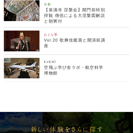
京都
【泉涌寺 涅槃会】開門前特別
拝観 僧侶による大涅槃図解説
と朝粥付
おとな塾
Vol.20 歌舞伎鑑賞と開演前講
座
EVENT
空飛ぶ学び舎ラボ・航空科学
博物館