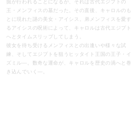
王・メンフィスの墓だった。その直後、キャロルのも
とに現れた謎の美女・アイシス。弟メンフィスを愛す
るアイシスの呪術によって、キャロルは古代エジプト
へとタイムスリップしてしまう。
彼女を待ち受けるメンフィスとの出逢いや様々な試
練、そしてエジプトを狙うヒッタイト王国の王子・イ
ズミル―。数奇な運命が、キャロルを歴史の渦へと巻
き込んでいく―。
スタッフ
原作：細川智栄子 あんど芙～みん「王家の紋章」（秋
田書店「月刊プリンセス」連載）