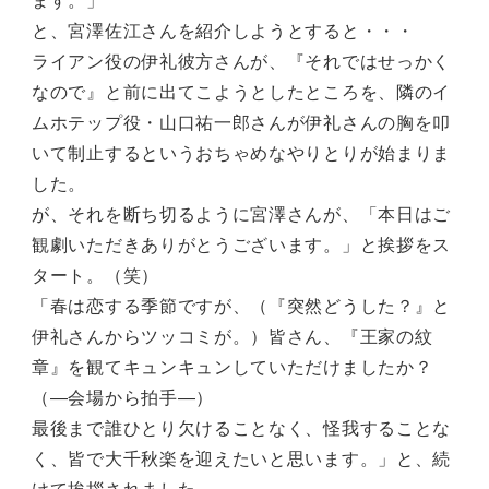
ます。」
と、宮澤佐江さんを紹介しようとすると・・・
ライアン役の伊礼彼方さんが、『それではせっかく
なので』と前に出てこようとしたところを、隣のイ
ムホテップ役・山口祐一郎さんが伊礼さんの胸を叩
いて制止するというおちゃめなやりとりが始まりま
した。
が、それを断ち切るように宮澤さんが、「本日はご
観劇いただきありがとうございます。」と挨拶をス
タート。（笑）
「春は恋する季節ですが、（『突然どうした？』と
伊礼さんからツッコミが。）皆さん、『王家の紋
章』を観てキュンキュンしていただけましたか？
（―会場から拍手―）
最後まで誰ひとり欠けることなく、怪我することな
く、皆で大千秋楽を迎えたいと思います。」と、続