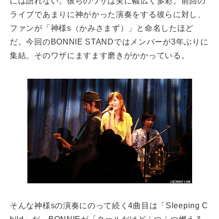
には語れない。彼らのワザは実に幅広く多彩。前回の
ライブであまりに神がかった演奏をする彼らに対し、
ファンが「神様s（かみさまず）」と命名したほど
だ。今回のBONNIE STANDではメンバーが3年ぶりに
集結。そのワザにますます磨きがかかっている。
そんな神様sの演奏にのって続く4曲目は「Sleeping C