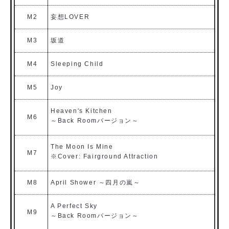
M2
妄想LOVER
M3
坂道
M4
Sleeping Child
M5
Joy
Heaven's Kitchen
M6
～Back Roomバージョン～
The Moon Is Mine
M7
※Cover: Fairground Attraction
M8
April Shower ～四月の嵐～
A Perfect Sky
M9
～Back Roomバージョン～