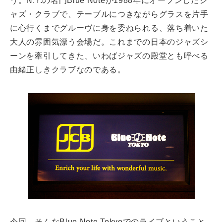
う。N.Y.の名門Blue Noteが1988年にオープンしたジ
ャズ・クラブで、テーブルにつきながらグラスを片手
に心行くまでグルーヴに身を委ねられる、落ち着いた
大人の雰囲気漂う会場だ。これまでの日本のジャズシ
ーンを牽引してきた、いわばジャズの殿堂とも呼べる
由緒正しきクラブなのである。
今回、そんなBlue Note Tokyoでのライブということ