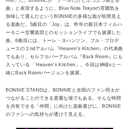
hild」だ。BONNIEが「クールだけどふつふつ燃える
曲」と表現するように、Blue Note Tokyoの雰囲気を
加味して選んだというBONNIEの多様な面が垣間見え
る楽曲だ。5曲目の「Joy」は、昨年の新日本フィルハ
ーモニー交響楽団とのセッションライブでも披露した
曲、6曲目には、トーレ・ヨハンソン、フル・プロデ
ュースの２ndアルバム『Heaven’s Kitchen』の代表曲
でもあり、セルフカバーアルバム『Back Room』にも
入っている 「Heaven’s Kitchen」。今回は神様sと一
緒にBack Roomバージョンを披露。
BONNIE STANDは、BONNIEと全国のファン同士が
つながることのできる貴重な場でもある。そんな時間
を共有できる「仲間」に向けた楽曲選びに、BONNIE
のファンへの気持ちが透けて見える。