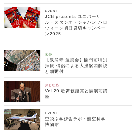
EVENT
JCB presents ユニバーサ
ル・スタジオ・ジャパン ハロ
ウィーン初日貸切キャンペー
ン2025
京都
【泉涌寺 涅槃会】開門前特別
拝観 僧侶による大涅槃図解説
と朝粥付
おとな塾
Vol.20 歌舞伎鑑賞と開演前講
座
EVENT
空飛ぶ学び舎ラボ・航空科学
博物館