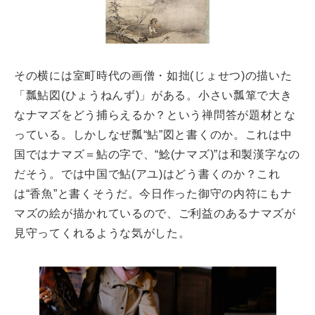
その横には室町時代の画僧・如拙(じょせつ)の描いた
「瓢鮎図(ひょうねんず)」がある。小さい瓢箪で大き
なナマズをどう捕らえるか？という禅問答が題材とな
っている。しかしなぜ瓢“鮎”図と書くのか。これは中
国ではナマズ＝鮎の字で、“鯰(ナマズ)”は和製漢字なの
だそう。では中国で鮎(アユ)はどう書くのか？これ
は“香魚”と書くそうだ。今日作った御守の内符にもナ
マズの絵が描かれているので、ご利益のあるナマズが
見守ってくれるような気がした。