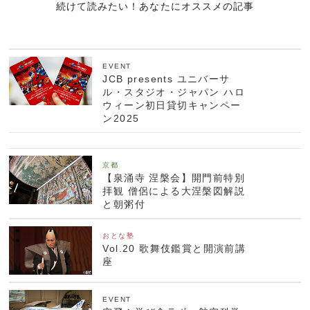
続けて読みたい！あなたにオススメの記事
EVENT
JCB presents ユニバーサ
ル・スタジオ・ジャパン ハロ
ウィーン初日貸切キャンペー
ン2025
京都
【泉涌寺 涅槃会】開門前特別
拝観 僧侶による大涅槃図解説
と朝粥付
おとな塾
Vol.20 歌舞伎鑑賞と開演前講
座
EVENT