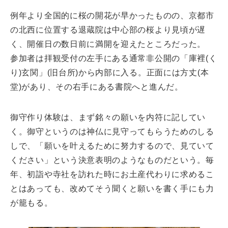
例年より全国的に桜の開花が早かったものの、京都市
の北西に位置する退蔵院は中心部の桜より見頃が遅
く、開催日の数日前に満開を迎えたところだった。
参加者は拝観受付の左手にある通常非公開の「庫裡(く
り)玄関」(旧台所)から内部に入る。正面には方丈(本
堂)があり、その右手にある書院へと進んだ。
御守作り体験は、まず銘々の願いを内符に記してい
く。御守というのは神仏に見守ってもらうためのしる
しで、「願いを叶えるために努力するので、見ていて
ください」という決意表明のようなものだという。毎
年、初詣や寺社を訪れた時にお土産代わりに求めるこ
とはあっても、改めてそう聞くと願いを書く手にも力
が籠もる。