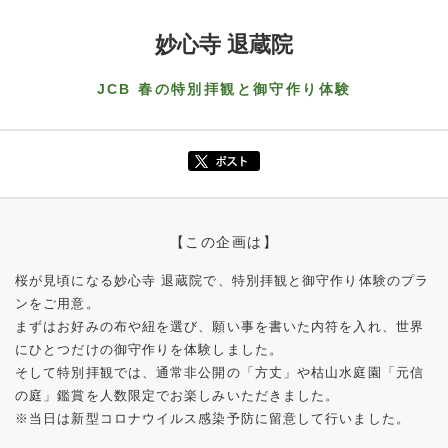
妙心寺 退蔵院
JCB 春の特別拝観と御守作り体験
【この企画は】
桜が見頃になる妙心寺 退蔵院で、特別拝観と御守作り体験のプラ
ンをご用意。
まずはお好みの布や紐を選び、願い事を書いた内符を入れ、世界
にひとつだけの御守作りを体験しました。
そして特別拝観では、通常非公開の「方丈」や枯山水庭園「元信
の庭」鑑賞を人数限定でお楽しみいただきました。
※当日は新型コロナウイルス感染予防に留意して行いました。