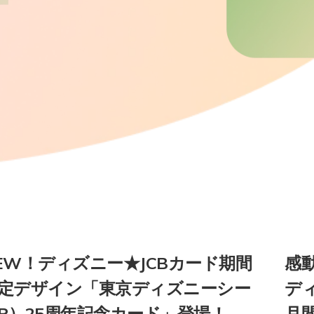
EW！ディズニー★JCBカード期間
感
定デザイン「東京ディズニーシー
デ
R）25周年記念カード」登場！
月