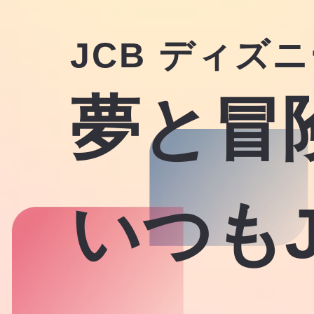
JCB ディズ
夢と冒
いつも