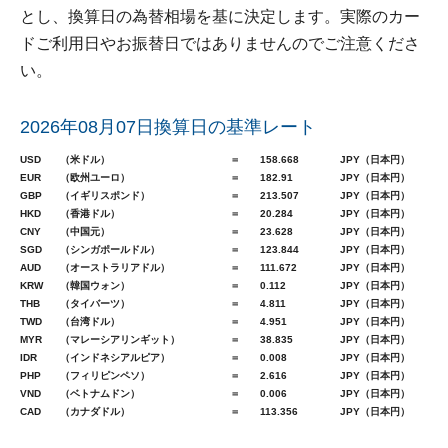
とし、換算日の為替相場を基に決定します。実際のカー
ドご利用日やお振替日ではありませんのでご注意くださ
い。
2026年08月07日換算日の基準レート
USD
（米ドル）
＝
158.668
JPY（日本円）
EUR
（欧州ユーロ）
＝
182.91
JPY（日本円）
GBP
（イギリスポンド）
＝
213.507
JPY（日本円）
HKD
（香港ドル）
＝
20.284
JPY（日本円）
CNY
（中国元）
＝
23.628
JPY（日本円）
SGD
（シンガポールドル）
＝
123.844
JPY（日本円）
AUD
（オーストラリアドル）
＝
111.672
JPY（日本円）
KRW
（韓国ウォン）
＝
0.112
JPY（日本円）
THB
（タイバーツ）
＝
4.811
JPY（日本円）
TWD
（台湾ドル）
＝
4.951
JPY（日本円）
MYR
（マレーシアリンギット）
＝
38.835
JPY（日本円）
IDR
（インドネシアルピア）
＝
0.008
JPY（日本円）
PHP
（フィリピンペソ）
＝
2.616
JPY（日本円）
VND
（ベトナムドン）
＝
0.006
JPY（日本円）
CAD
（カナダドル）
＝
113.356
JPY（日本円）