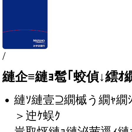
/
縺企≡縺ｮ髱｢蛟偵↓繧ｵ
縺ｿ縺壹⊇繝槭う繝ｬ繝
＞迚ｹ蜈ｸ
豈取怦縺ｮ縺泌茜逕ｨ縺