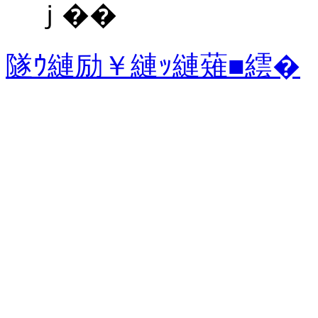
ｊ��
隧ｳ縺励￥縺ｯ縺薙■繧�