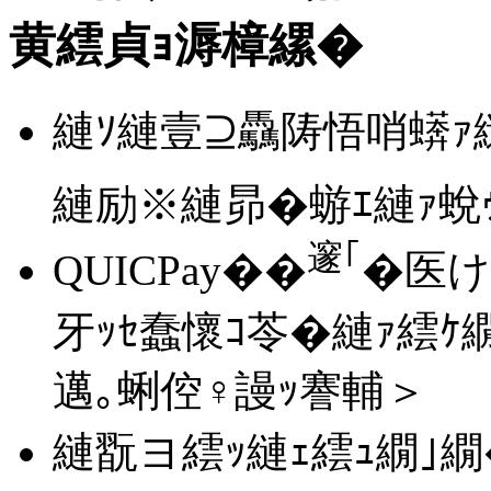
黄繧貞ｮ溽樟縲�
縺ｿ縺壹⊇驫陦悟哨蠎ｧ
縺励※縺昴�蝣ｴ縺ｧ蛻
邃｢
QUICPay��
�医け
牙ｯｾ蠢懷ｺ苓�縺ｧ繧
邁｡蜊倥♀謾ｯ謇輔＞
縺翫ヨ繧ｯ縺ｪ繧ｭ繝｣