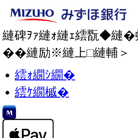
縺碑ｦｧ縺ｫ縺ｪ繧翫◆縺�
��
縺励※縺上□縺輔＞
繧ｫ繝ｼ繝�
繧ｹ繝槭�