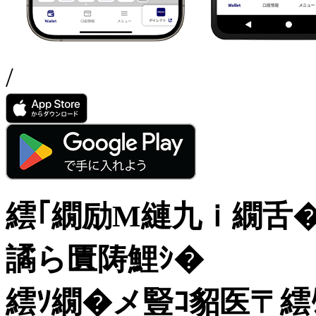
/
繧｢繝励Μ縺九ｉ繝舌�
譎ら匱陦鯉ｼ�
繧ｿ繝�メ豎ｺ貂医〒繧ｹ