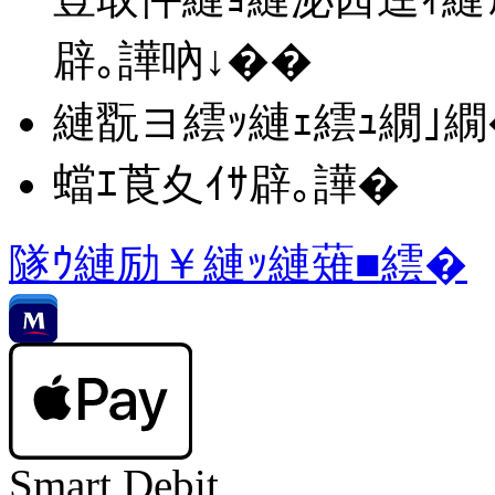
辟｡譁吶↓��
縺翫ヨ繧ｯ縺ｪ繧ｭ繝｣
蟷ｴ莨夊ｲｻ辟｡譁�
隧ｳ縺励￥縺ｯ縺薙■繧�
Smart Debit