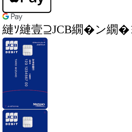
縺ｿ縺壹⊇JCB繝�ン繝�