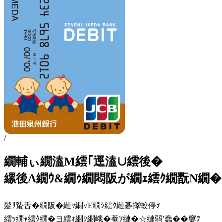
/
繝輔ぃ繝溘Μ繧｢逕溘∪繧後�
縲後Λ繝ｳ&繝ｩ繝悶阪が繝ｪ繧ｸ繝翫Ν繝�
髮ｻ蟄舌�繝阪�縺ｯ繝√Ε繝ｼ繧ｸ縺碁擇蛟停ｦ
繧ｯ繝ｬ繧ｸ繝�ヨ繧ｫ繝ｼ繝峨�菴ｿ縺�☆縺弱′蠢��窶ｦ