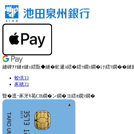
縺碑ｦｧ縺ｫ縺ｪ繧翫◆縺�虻遞ｮ繧�
繧ｯ繝ｪ繝�け
繧ｿ繝��
縺
蛟倶ｺｺ
豕穂ｺｺ
豎�逕ｰ豕牙ｷ曷CB繝�ン繝�ヨ繧ｫ繝ｼ繝�