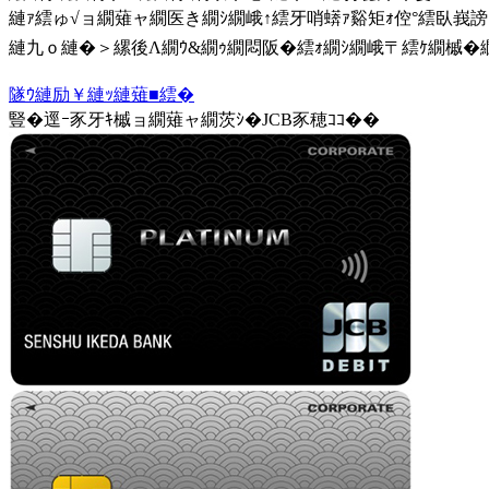
縺ｧ繧ゅ√ョ繝薙ャ繝医き繝ｼ繝峨↑繧牙哨蠎ｧ谿矩ｫ倥°繧臥峩
縺九ｏ縺�＞縲後Λ繝ｳ&繝ｩ繝悶阪�繧ｫ繝ｼ繝峨〒繧ｹ繝槭�繝
隧ｳ縺励￥縺ｯ縺薙■繧�
豎�逕ｰ豕牙ｷ槭ョ繝薙ャ繝茨ｼ�JCB豕穂ｺｺ��