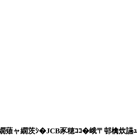
薙ャ繝茨ｼ�JCB豕穂ｺｺ�峨〒邨檎炊讌ｭ