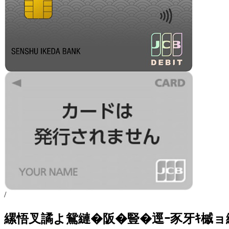
/
縲悟叉譎よ鴛縺�阪�豎�逕ｰ豕牙ｷ槭ョ繝