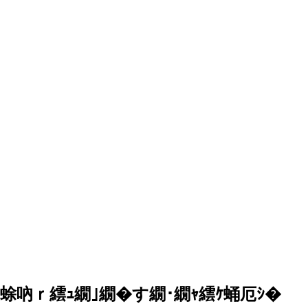
蜍吶ｒ繧ｭ繝｣繝�す繝･繝ｬ繧ｹ蛹厄ｼ�