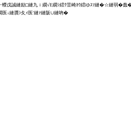
謗･蠑戊誠縺励□縺九ｉ繝√Ε繝ｼ繧ｸ荳崎ｶｳ繧ゆｽｿ縺�☆縺弱�
医↓縺贋ｼ夊ｨ医′縺ｧ縺阪∪縺吶�