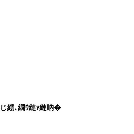
じ繧､繝ｳ縺ｧ縺吶�