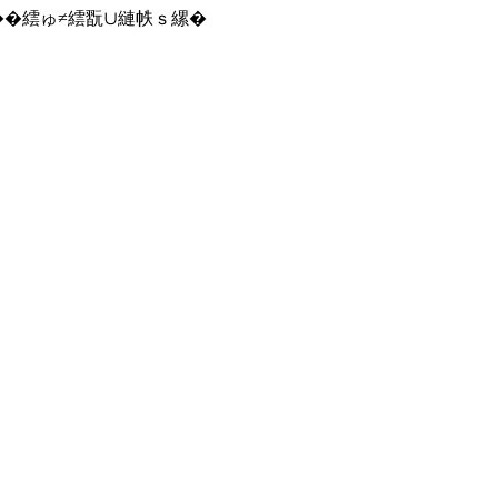
蠢��繧ゅ≠繧翫∪縺帙ｓ縲�